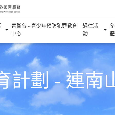
活
青衛谷 - 青少年預防犯罪教育
過往活
參
中心
動
體
育計劃 - 連南